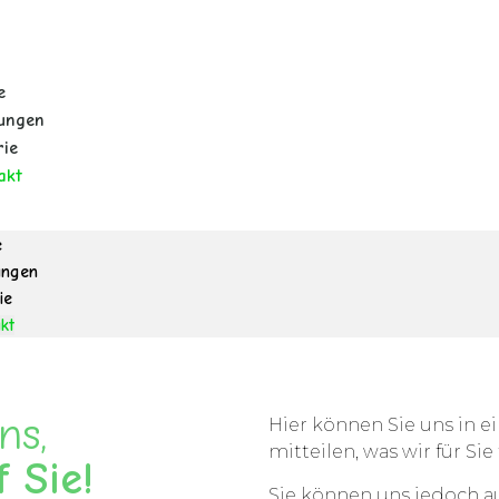
e
tungen
rie
akt
e
ungen
ie
kt
ns,
Hier können Sie uns in e
mitteilen, was wir für Si
 Sie!
Sie können uns jedoch a